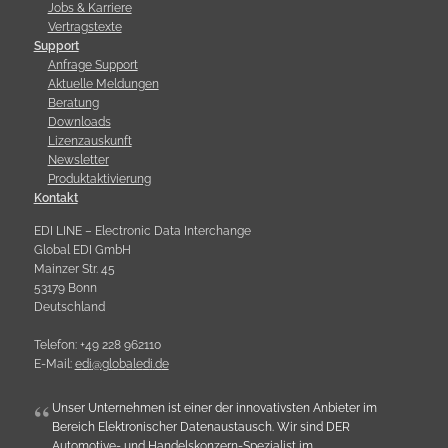
Jobs & Karriere
Vertragstexte
Support
Anfrage Support
Aktuelle Meldungen
Beratung
Downloads
Lizenzauskunft
Newsletter
Produktaktivierung
Kontakt
EDI LINE – Electronic Data Interchange
Global EDI GmbH
Mainzer Str. 45
53179 Bonn
Deutschland
Telefon: +49 228 962110
E-Mail:
e
d
i
@
g
l
o
b
a
l
e
d
i
.
d
e
Unser Unternehmen ist einer der innovativsten Anbieter im
Bereich Elektronischer Datenaustausch. Wir sind DER
Automotive- und Handelskonzern-Spezialist im