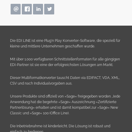
Die EDI LINE ist eine Plug'n Play Konverter-Software, die speziell für
kleine und mittlere Unternehmen geschaffen wurde.
Mit über 1.000 verfügbaren Schnittstellenformaten für alle gängigen
EDI-Partner ist sie eine der erfolgreichsten Lösungen am Markt.
Dieser Multiformatkonverter tauscht Daten via EDIFACT, VDA, XML,
CSV und nach Individualvorgaben aus.
Unsere Produkte sind offiziell von »Sage« freigegeben worden. Jede
Anwendung hat die begehrte »Sage« Auszeichnung »Zertifizierte
Partnerlösung« erhalten und ist damit kompatibel zur »Sage« New
Classic und »Sage« 100 (Office Line).
Die Inbetriebnahme ist kinderleicht. Die Lösung ist robust und
einfach zu bedienen.