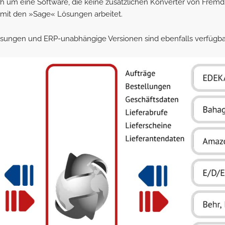
ch um eine Software, die keine zusätzlichen Konverter von Fremd
 mit den »Sage« Lösungen arbeitet.
ösungen und ERP-unabhängige Versionen sind ebenfalls verfügba