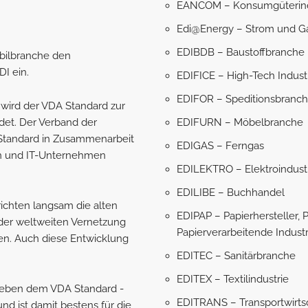
EANCOM – Konsumgüterind
Edi@Energy – Strom und Ga
EDIBDB – Baustoffbranche
obilbranche den
I ein.
EDIFICE – High-Tech Indust
EDIFOR – Speditionsbranc
 wird der VDA Standard zur
EDIFURN – Möbelbranche
et. Der Verband der
 Standard in Zusammenarbeit
EDIGAS – Ferngas
ern und IT-Unternehmen
EDILEKTRO – Elektroindustr
EDILIBE – Buchhandel
richten langsam die alten
EDIPAP – Papierhersteller, 
er weltweiten Vernetzung
Papierverarbeitende Industr
n. Auch diese Entwicklung
EDITEC – Sanitärbranche
EDITEX – Textilindustrie
- neben dem VDA Standard -
EDITRANS – Transportwirts
d ist damit bestens für die