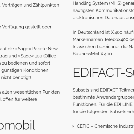
Handling System (MHS) genann
 Verträgen und Zählpunkten
häufigsten Kommunikationsfo
elektronischen Datenaustau
 Verfügung gestellt oder
In Deutschland ist X.400 häu
Markennamen Telebox400 de
Inzwischen bezeichnet die N
ig auf die »Sage« Pakete New
BusinessMail X.400.
ftrag und »Sage« 100 (Office
ch zu bedienen und sofort
EDIFACT-S
h günstigen Konditionen,
 nicht benötigt!
Subsets sind EDIFACT-Teilmen
n allen wesentlichen Punkten
bestimmte Anwendergruppen 
l offen für weitere
Funktionen. Für die EDI LINE 
für die folgenden Subsets erhä
tomobil
CEFIC – Chemische Industr