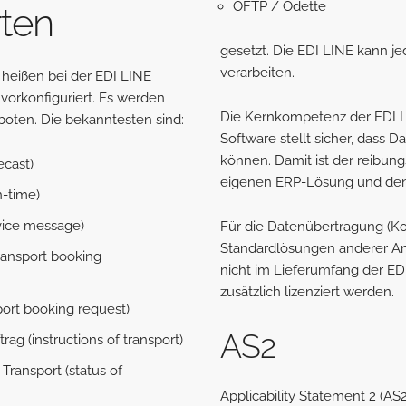
OFTP / Odette
ten
gesetzt. Die EDI LINE kann j
verarbeiten.
, heißen bei der EDI LINE
orkonfiguriert. Es werden
Die Kernkompetenz der EDI LI
boten. Die bekanntesten sind:
Software stellt sicher, dass 
können. Damit ist der reibun
ecast)
eigenen ERP-Lösung und den 
n-time)
vice message)
Für die Datenübertragung (
Standardlösungen anderer An
ansport booking
nicht im Lieferumfang der ED
zusätzlich lizenziert werden.
ort booking request)
AS2
ag (instructions of transport)
Transport (status of
Applicability Statement 2 (AS2