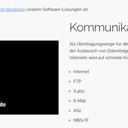
est-Versionen
unserer Software-Lösungen an.
Kommunik
Als Übertragungswege für d
der Austausch von Datenträg
Vielmehr wird auf schnelle 
Internet
FTP
X.400
E-Mail
AS2
MBS/IF