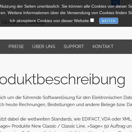
DE
EN
 Nutzung der Seiten unerlässlich. Sie können alle Cookies von dieser Sei
ren. Weitere Informationen über die Verwendung von Cookies finden Si
Ich akzeptiere Cookies von dieser Website
N
PREISE
ÜBER UNS
SUPPORT
KONTAKT
roduktbesch
reibung
s sich um die führende Softwarelösung für den Elektronischen Da
ich heute Rechnungen, Bestellungen und andere Belege bzw. Dat
ützt dabei die weltweiten Standards, wie EDIFACT, VDA oder XML.
»Sage« Produkte New Classic / Classic Line, »Sage« 50 Auftrag un