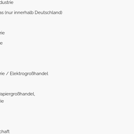
ustrie
s (nur innerhalb Deutschland)
rie
he
ie / Elektrogroßhandel
Papiergroßhandel,
ie
chaft