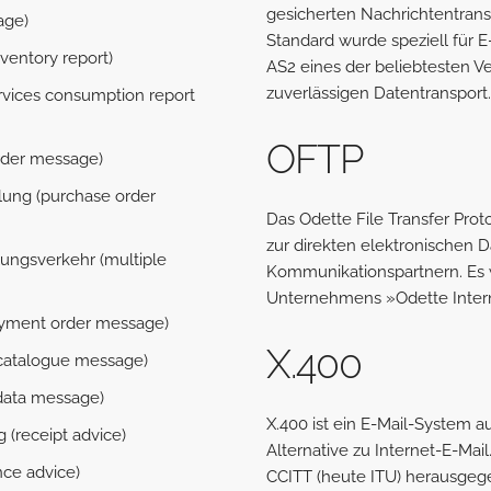
gesicherten Nachrichtentransp
age)
Standard wurde speziell für 
ventory report)
AS2 eines der beliebtesten V
zuverlässigen Datentransport
vices consumption report
OFTP
rder message)
lung (purchase order
Das Odette File Transfer Prot
zur direkten elektronischen 
ungsverkehr (multiple
Kommunikationspartnern. Es
Unternehmens »Odette Intern
yment order message)
X.400
e catalogue message)
data message)
X.400 ist ein E-Mail-System a
(receipt advice)
Alternative zu Internet-E-Mai
nce advice)
CCITT (heute ITU) herausgeg