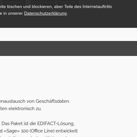
Newsletter
Registrieren
Anmelden
te löschen und blockieren, aber Teile des Internetauftritts
e in unserer
Datenschutzerklärung
.
tenaustausch von Geschäftsdaten.
en elektronisch zu.
 Das Paket ist die EDIFACT-Lösung,
d »Sage« 100 (Office Line) entwickelt