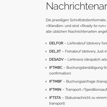
Nachricht
enar
Die jeweiligen Schnittstellenformate
»Wandler« und sind »Ready-to-run« v
alle üblichen Nachrichtenarten ange
DELFOR
– Lieferabruf (delivery for
DELJIT
– Feinabruf (delivery Just-i
DESADV
– Lieferavis (despatch ad
IFTMBC
– Buchungsbestätigung (tr
confirmation)
IFTMBF
– Buchungsanfrage (transp
IFTMIN
– Transport-/Speditionsauftr
IFTSTA
– Statusnachricht zu einem 
transport)