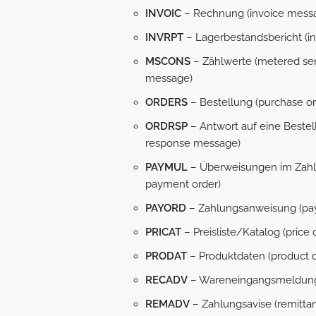
INVOIC
– Rechnung (invoice mess
INVRPT
– Lagerbestandsbericht (in
MSCONS
– Zählwerte (metered ser
message)
ORDERS
– Bestellung (purchase o
ORDRSP
– Antwort auf eine Bestel
response message)
PAYMUL
– Überweisungen im Zahl
payment order)
PAYORD
– Zahlungsanweisung (pa
PRICAT
– Preisliste/Katalog (pric
PRODAT
– Produktdaten (product 
RECADV
– Wareneingangsmeldung 
REMADV
– Zahlungsavise (remitta