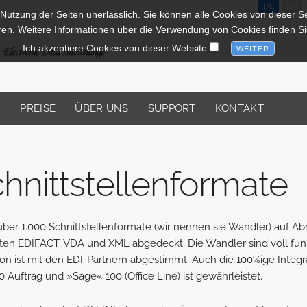
DE
EN
 Nutzung der Seiten unerlässlich. Sie können alle Cookies von dieser Sei
ren. Weitere Informationen über die Verwendung von Cookies finden Si
Ich akzeptiere Cookies von dieser Website
N
PREISE
ÜBER UNS
SUPPORT
KONTAKT
nittstell
enformate
er 1.000 Schnittstellenformate (wir nennen sie Wandler) auf Abru
ten EDIFACT, VDA und XML abgedeckt. Die Wandler sind voll funk
kation ist mit den EDI-Partnern abgestimmt. Auch die 100%ige Inte
 Auftrag und »Sage« 100 (Office Line) ist gewährleistet.