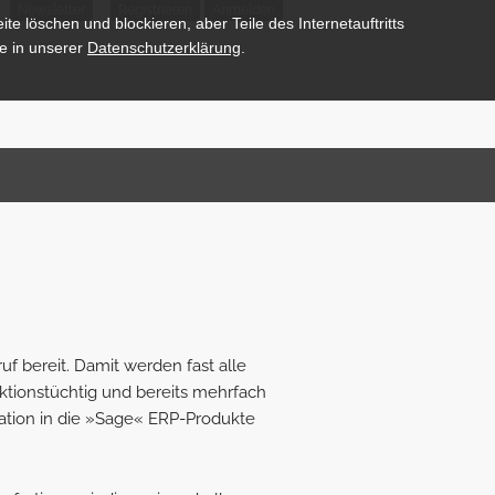
Newsletter
Registrieren
Anmelden
te löschen und blockieren, aber Teile des Internetauftritts
e in unserer
Datenschutzerklärung
.
f bereit. Damit werden fast alle
tionstüchtig und bereits mehrfach
gration in die »Sage« ERP-Produkte