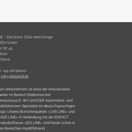
NE – Electronic Data Interchange
l EDI GmbH
 Str. 45
Bonn
chland
n: +49 228 962110
:
e
d
i
@
g
l
o
b
a
l
e
d
i
.
d
e
er Unternehmen ist einer der innovativsten
ieter im Bereich Elektronischer
enaustausch. Wir sind DER Automotive- und
delskonzern-Spezialist im deutschsprachigen
opa. Unsere Branchenpakete »CAR LINE« und
ADE LINE« in Verbindung mit der EDIFACT
ndardsoftware »EDI LINE« sind heute schon in
len Bereichen marktführend.