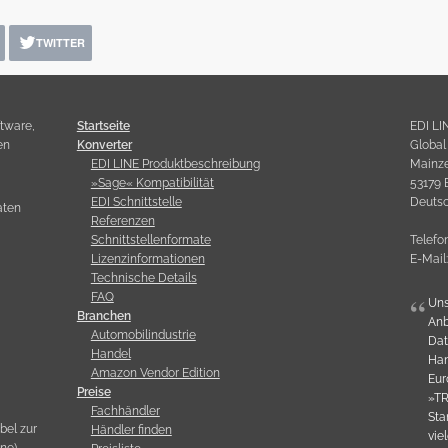
TWITTER
ftware,
Startseite
EDI LI
en
Konverter
Globa
EDI LINE Produktbeschreibung
Mainzer
»Sage« Kompatibilität
53179 
EDI Schnittstelle
Deuts
aten
Referenzen
Schnittstellenformate
Telefo
Lizenzinformationen
E-Mail
Technische Details
a
FAQ
Uns
Branchen
Anb
Automobilindustrie
Dat
Handel
Han
Amazon Vendor Edition
Eur
Preise
»TR
Fachhändler
Sta
bel zur
Händler finden
vie