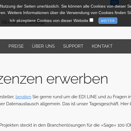
DE
EN
 Nutzung der Seiten unerlässlich. Sie können alle Cookies von dieser Sei
ren. Weitere Informationen über die Verwendung von Cookies finden Si
Ich akzeptiere Cookies von dieser Website
N
PREISE
ÜBER UNS
SUPPORT
KONTAKT
izenzen erwerben
steller,
beraten
Sie gerne rund um die EDI LINE und zu Fragen 
r Datenaustausch allgemein. Das ist unser Tagesgeschäft. Hier k
ojekten steckt in den Branchenlösungen für die »Sage« 100 (Off