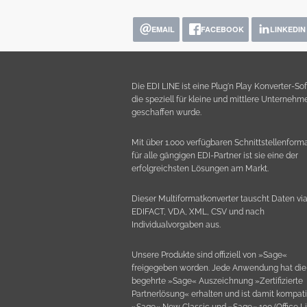
EMAIL
FACEBOOK
LINKEDIN
Die EDI LINE ist eine Plug'n Play Konverter-So
die speziell für kleine und mittlere Unternehm
geschaffen wurde.
Mit über 1.000 verfügbaren Schnittstellenform
für alle gängigen EDI-Partner ist sie eine der
erfolgreichsten Lösungen am Markt.
Dieser Multiformatkonverter tauscht Daten vi
EDIFACT, VDA, XML, CSV und nach
Individualvorgaben aus.
Unsere Produkte sind offiziell von »Sage«
freigegeben worden. Jede Anwendung hat die
begehrte »Sage« Auszeichnung »Zertifizierte
Partnerlösung« erhalten und ist damit kompati