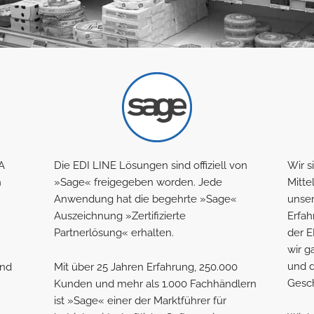
A
Die EDI LINE Lösungen sind offiziell von
Wir s
n
»Sage« freigegeben worden. Jede
Mitte
Anwendung hat die begehrte »Sage«
unse
Auszeichnung »Zertifizierte
Erfah
Partnerlösung« erhalten.
der E
wir g
und d
und
Mit über 25 Jahren Erfahrung, 250.000
Gesch
Kunden und mehr als 1.000 Fachhändlern
ist »Sage« einer der Marktführer für