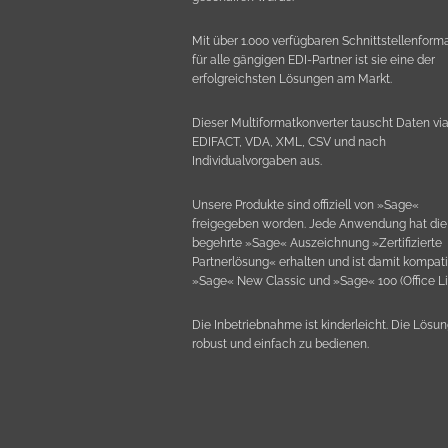
Mit über 1.000 verfügbaren Schnittstellenform
für alle gängigen EDI-Partner ist sie eine der
erfolgreichsten Lösungen am Markt.
Dieser Multiformatkonverter tauscht Daten vi
EDIFACT, VDA, XML, CSV und nach
Individualvorgaben aus.
Unsere Produkte sind offiziell von »Sage«
freigegeben worden. Jede Anwendung hat die
begehrte »Sage« Auszeichnung »Zertifizierte
Partnerlösung« erhalten und ist damit kompati
»Sage« New Classic und »Sage« 100 (Office Li
Die Inbetriebnahme ist kinderleicht. Die Lösun
robust und einfach zu bedienen.