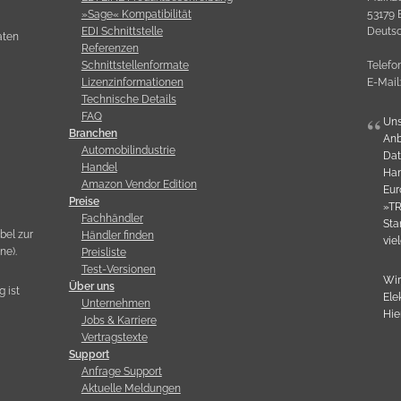
»Sage« Kompatibilität
53179 
EDI Schnittstelle
Deuts
aten
Referenzen
Schnittstellenformate
Telefo
Lizenzinformationen
E-Mail
Technische Details
a
FAQ
Uns
Branchen
Anb
Automobilindustrie
Dat
Handel
Han
Amazon Vendor Edition
Eur
Preise
»TR
Fachhändler
Sta
bel zur
Händler finden
vie
ne).
Preisliste
Test-Versionen
Wir
Über uns
g ist
Ele
Unternehmen
Hie
Jobs & Karriere
Vertragstexte
Support
Anfrage Support
Aktuelle Meldungen