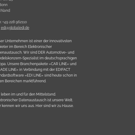
Bonn
chland
n: +49 228 962110
:
e
d
i
@
g
l
o
b
a
l
e
d
i
.
d
e
er Unternehmen ist einer der innovativsten
ieter im Bereich Elektronischer
enaustausch. Wir sind DER Automotive- und
delskonzern-Spezialist im deutschsprachigen
opa. Unsere Branchenpakete »CAR LINE« und
ADE LINE« in Verbindung mit der EDIFACT
ndardsoftware »EDI LINE« sind heute schon in
len Bereichen marktführend.
 leben im und für den Mittelstand.
ktronischer Datenaustausch ist unsere Welt.
r kennen wir uns aus. Hier sind wir zu Hause.