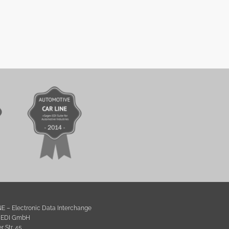
NE – Electronic Data Interchange
l EDI GmbH
 Str. 45