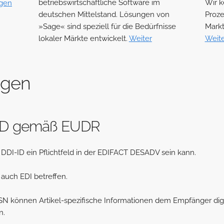
betriebswirtschaftliche Software im
Wir k
igen
deutschen Mittelstand. Lösungen von
Proze
»Sage« sind speziell für die Bedürfnisse
Markt
lokaler Märkte entwickelt.
Weiter
Weite
ngen
ID gemäß EUDR
 DDI-ID ein Pflichtfeld in der EDIFACT DESADV sein kann.
uch EDI betreffen.
N können Artikel-spezifische Informationen dem Empfänger digi
n.