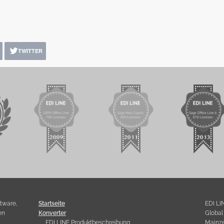
TWITTER
ftware,
Startseite
EDI LI
en
Konverter
Globa
EDI LINE Produktbeschreibung
Mainzer