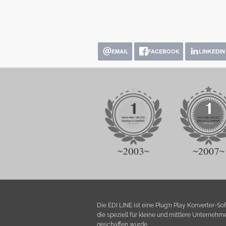
EMAIL
FACEBOOK
LINKEDIN
Die EDI LINE ist eine Plug'n Play Konverter-So
die speziell für kleine und mittlere Unternehm
geschaffen wurde.